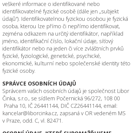
veškeré informace o identifikované nebo
identifikovatelné fyzické osobě (dále jen „subjekt
údajů“). Identifikovatelnou fyzickou osobou je fyzická
osoba, kterou lze přímo či nepřímo identifikovat,
zejména odkazem na určitý identifikátor, například
jméno, identifikační číslo, lokační údaje, síťový
identifikátor nebo na jeden či více zvláštních prvků
fyzické, fyziologické, genetické, psychické,
ekonomické, kulturní nebo společenské identity této
fyzické osoby.
SPRÁVCE OSOBNÍCH ÚDAJŮ
Správcem vašich osobních údajů je společnost Libor
Činka, s.r.o., se sídlem Počernická 96/272, 108 00
Praha 10, IČ 26441144, DIČ CZ26441144, email:
kancelar@liborcinka.cz, zapsaná v OR vedeném MS
v Praze, odd. C, vl. 82471.