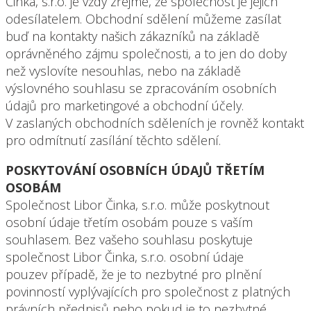
Činka, s.r.o. je vždy zřejmé, že společnost je jejich
odesílatelem. Obchodní sdělení můžeme zasílat
buď na kontakty našich zákazníků na základě
oprávněného zájmu společnosti, a to jen do doby
než vyslovíte nesouhlas, nebo na základě
výslovného souhlasu se zpracováním osobních
údajů pro marketingové a obchodní účely.
V zaslaných obchodních sděleních je rovněž kontakt
pro odmítnutí zasílání těchto sdělení.
POSKYTOVÁNÍ OSOBNÍCH ÚDAJŮ TŘETÍM
OSOBÁM
Společnost Libor Činka, s.r.o. může poskytnout
osobní údaje třetím osobám pouze s vaším
souhlasem. Bez vašeho souhlasu poskytuje
společnost Libor Činka, s.r.o. osobní údaje
pouzev případě, že je to nezbytné pro plnění
povinností vyplývajících pro společnost z platných
právních předpisů nebo pokud je to nezbytné