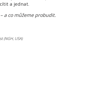
tit a jednat.
je – a co můžeme probudit.
ist (NGH, USA)