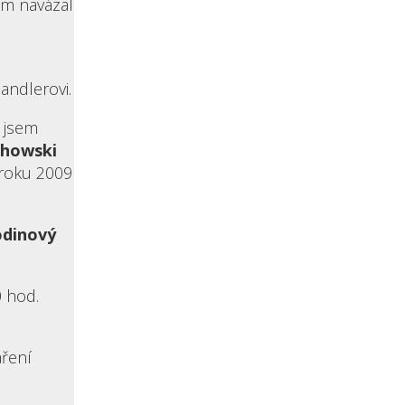
sem navázal
andlerovi.
 jsem
chowski
 roku 2009
odinový
 hod.
áření