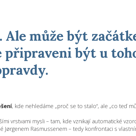
o. Ale může být začát
 připraveni být u toh
pravdy.
ešení
, kde nehledáme „proč se to stalo“, ale „co teď m
šími vrstvami mysli – tam, kde vznikají automatické vzor
é Jørgenem Rasmussenem – tedy konfrontaci s vlastním