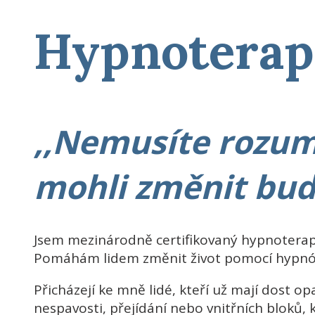
Hypnoterapi
‚‚Nemusíte rozum
mohli změnit bud
Jsem mezinárodně certifikovaný hypnoterapeu
Pomáhám lidem změnit život pomocí hypnó
Přicházejí ke mně lidé, kteří už mají dost o
nespavosti, přejídání nebo vnitřních bloků, k