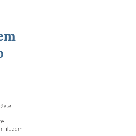
kem
o
ůžete
ce.
i iluzemi