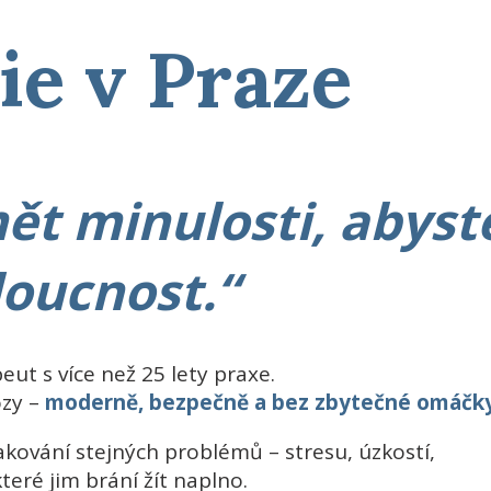
e v Praze
ět minulosti, abyst
oucnost.“
t s více než 25 lety praxe.
zy –
moderně, bezpečně a bez zbytečné omáčky
pakování stejných problémů – stresu, úzkostí,
teré jim brání žít naplno.