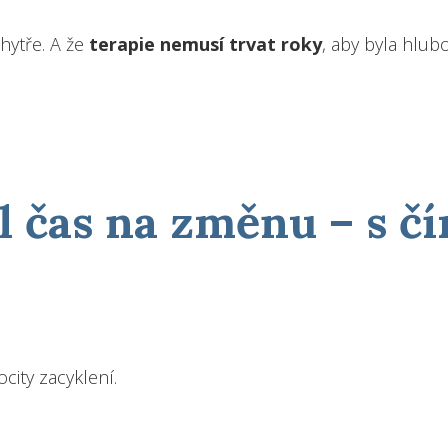
chytře. A že
terapie nemusí trvat roky
, aby byla hlub
el čas na změnu – s č
ity zacyklení.