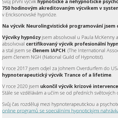
Svůj první výcvik
hypnotické a nehypnotické psychot
750 hodinovým akreditovaným výcvikem v system
v Ericksonovské hypnóze.
Na výcvik Neurolingvistické programování jsem 
Výcviky hypnózy
jsem absolvoval u Paula McKenny a
absolvoval
certifikovaný výcvik profesionální hy
a stal jsem se
členem IAPCH
. (The International Ass
jsem členem NGH (National Guild of Hypnotist).
V roce 2017 jsem odjel za Johnem Overdurfem do USA
hypnoterapeutický výcvik Trance of a lifetime
.
V roce 2020 jsem
ukončil výcvik krizové intervence
Stále se vzdělávám a učím se od předních světových
Svůj čas rozděluji mezi hypnoterapeutickou a psychote
online programů se speciálními hypnotickými nahrávk