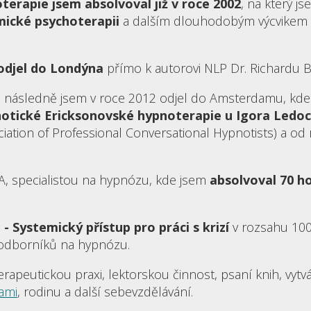
erapie jsem absolvoval již v roce 2002
, na který j
ické psychoterapii
a dalším dlouhodobým výcvikem
odjel do Londýna
přímo k autorovi NLP Dr. Richardu B
 následně jsem v roce 2012 odjel do Amsterdamu, kde
pnotické Ericksonovské hypnoterapie u Igora Ledo
ociation of Professional Conversational Hypnotists) a od
, specialistou na hypnózu, kde jsem
absolvoval 70 h
 - Systemický přístup pro práci s krizí
v rozsahu 100
 odborníků na hypnózu.
rapeutickou praxi, lektorskou činnost, psaní knih, vytv
ami
, rodinu a další sebevzdělávání.