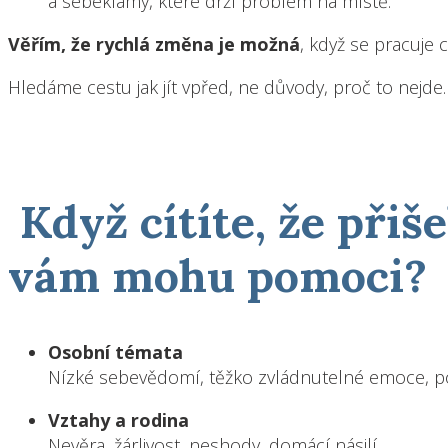
a sebeklamy, které drží problém na místě.
Věřím, že rychlá změna je možná
, když se pracuje 
Hledáme cestu jak jít vpřed, ne důvody, proč to nejde.
Když cítíte, že přiš
vám mohu pomoci?
Osobní témata
Nízké sebevědomí, těžko zvládnutelné emoce, poc
Vztahy a rodina
Nevěra, žárlivost, neshody, domácí násilí.