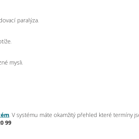
ovací paralýza.
tíže.
zné mysli.
stém
. V systému máte okamžitý přehled které termíny js
20 99