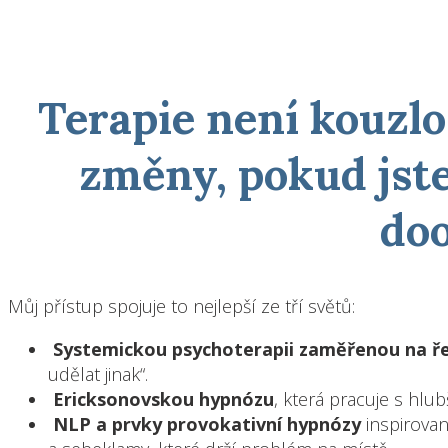
Terapie není kouzl
změny, pokud jste
doo
Můj přístup spojuje to nejlepší ze tří světů:
Systemickou psychoterapii zaměřenou na ř
udělat jinak“.
Ericksonovskou hypnózu
, která pracuje s hlub
NLP a prvky provokativní hypnózy
inspirovan